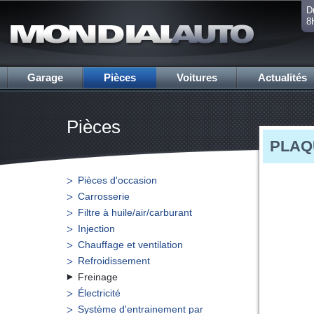
D
8
Garage
Pièces
Voitures
Actualités
Pièces
PLAQU
Pièces d'occasion
Carrosserie
Filtre à huile/air/carburant
Injection
Chauffage et ventilation
Refroidissement
Freinage
Électricité
Système d'entrainement par