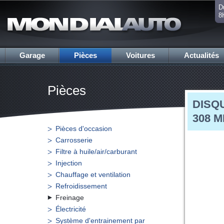
D
8
Garage
Pièces
Voitures
Actualités
Pièces
DISQU
308 
Pièces d'occasion
Carrosserie
Filtre à huile/air/carburant
Injection
Chauffage et ventilation
Refroidissement
Freinage
Électricité
Système d'entrainement par